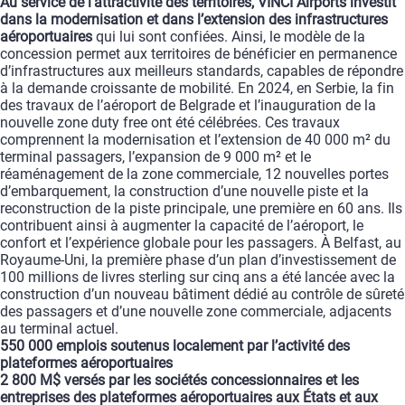
Au service de l’attractivité des territoires,
VINCI Airports
investit
dans la modernisation et dans l’extension des infrastructures
aéroportuaires
qui lui sont confiées. Ainsi, le modèle de la
concession permet aux territoires de bénéficier en permanence
d’infrastructures aux meilleurs standards, capables de répondre
à la demande croissante de mobilité. En 2024, en Serbie, la fin
des travaux de l’aéroport de Belgrade et l’inauguration de la
nouvelle zone duty free ont été célébrées. Ces travaux
comprennent la modernisation et l’extension de
40 000 m²
du
terminal passagers, l’expansion de 9 000 m² et le
réaménagement de la zone commerciale, 12 nouvelles portes
d’embarquement, la construction d’une nouvelle piste et la
reconstruction de la piste principale, une première en 60 ans. Ils
contribuent ainsi à augmenter la capacité de l’aéroport, le
confort et l’expérience globale pour les passagers. À Belfast, au
Royaume-Uni, la première phase d’un plan d’investissement de
100 millions de livres sterling sur cinq ans a été lancée avec la
construction d’un nouveau bâtiment dédié au contrôle de sûreté
des passagers et d’une nouvelle zone commerciale, adjacents
au
terminal actuel.
550 000
emplois soutenus localement par l’activité des
plateformes aéroportuaires
2 800 M$
versés par les sociétés concessionnaires et les
entreprises des plateformes aéroportuaires aux États et aux